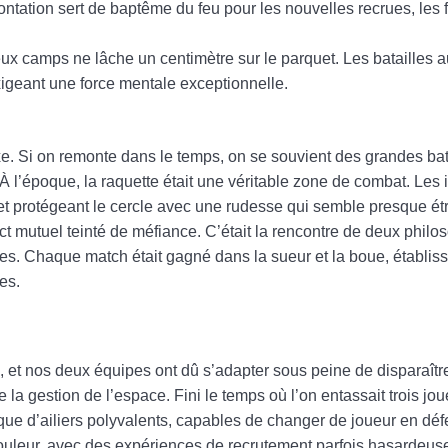
tation sert de baptême du feu pour les nouvelles recrues, les 
ux camps ne lâche un centimètre sur le parquet. Les batailles a
xigeant une force mentale exceptionnelle.
exe. Si on remonte dans le temps, on se souvient des grandes ba
À l’époque, la raquette était une véritable zone de combat. Les i
t protégeant le cercle avec une rudesse qui semble presque ét
t mutuel teinté de méfiance. C’était la rencontre de deux philo
es. Chaque match était gagné dans la sueur et la boue, établiss
es.
, et nos deux équipes ont dû s’adapter sous peine de disparaître
e la gestion de l’espace. Fini le temps où l’on entassait trois jo
ique d’ailiers polyvalents, capables de changer de joueur en défe
 douleur, avec des expériences de recrutement parfois hasardeuse