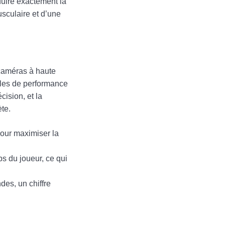
duire exactement la
sculaire et d’une
 caméras à haute
ules de performance
cision, et la
ète.
 pour maximiser la
ps du joueur, ce qui
des, un chiffre