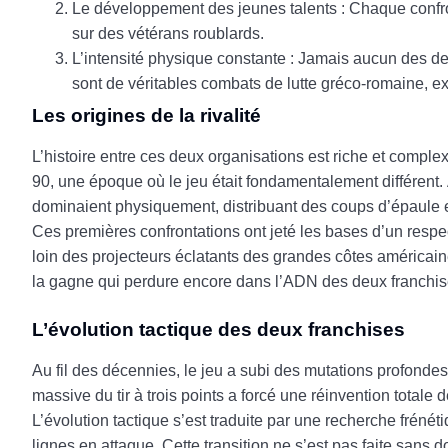
Le développement des jeunes talents : Chaque confron
sur des vétérans roublards.
L’intensité physique constante : Jamais aucun des de
sont de véritables combats de lutte gréco-romaine, e
Les origines de la rivalité
L’histoire entre ces deux organisations est riche et compl
90, une époque où le jeu était fondamentalement différent. 
dominaient physiquement, distribuant des coups d’épaule e
Ces premières confrontations ont jeté les bases d’un respec
loin des projecteurs éclatants des grandes côtes américain
la gagne qui perdure encore dans l’ADN des deux franchis
L’évolution tactique des deux franchises
Au fil des décennies, le jeu a subi des mutations profondes
massive du tir à trois points a forcé une réinvention totale d
L’évolution tactique s’est traduite par une recherche frénét
lignes en attaque. Cette transition ne s’est pas faite sans