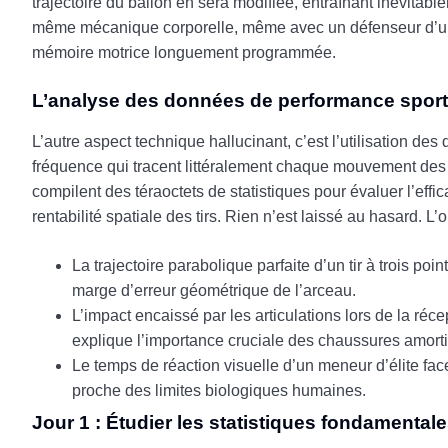
trajectoire du ballon en sera modifiée, entraînant inévita
même mécanique corporelle, même avec un défenseur d’une 
mémoire motrice longuement programmée.
L’analyse des données de performance sport
L’autre aspect technique hallucinant, c’est l’utilisation 
fréquence qui tracent littéralement chaque mouvement des 
compilent des téraoctets de statistiques pour évaluer l’effic
rentabilité spatiale des tirs. Rien n’est laissé au hasard. L
La trajectoire parabolique parfaite d’un tir à trois po
marge d’erreur géométrique de l’arceau.
L’impact encaissé par les articulations lors de la réce
explique l’importance cruciale des chaussures amort
Le temps de réaction visuelle d’un meneur d’élite fac
proche des limites biologiques humaines.
Jour 1 : Étudier les statistiques fondamental