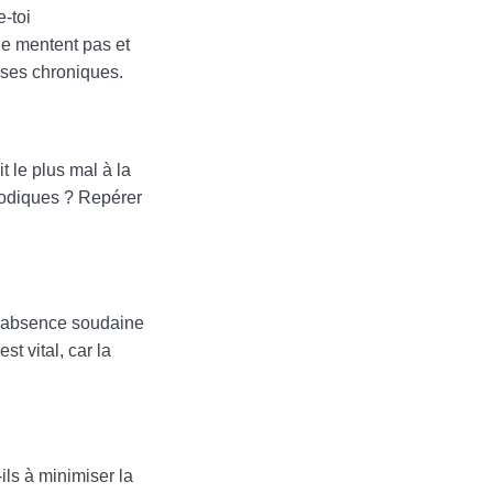
-toi
 ne mentent pas et
sses chroniques.
 le plus mal à la
hodiques ? Repérer
 L’absence soudaine
st vital, car la
ils à minimiser la