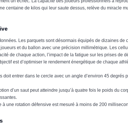
blement un échec. La capacité des joueurs professionnels à repro
centaine de kilos qui leur saute dessus, relève du miracle mu
ive
des données. Les parquets sont désormais équipés de dizaines de
joueurs et du ballon avec une précision millimétrique. Les cell
acité de chaque action, l’impact de la fatigue sur les prises de dé
’objectif est d’optimiser le rendement énergétique de chaque athl
ints doit entrer dans le cercle avec un angle d’environ 45 degrés
ption d’un saut peut atteindre jusqu’à quatre fois le poids du cor
issantes.
e à une rotation défensive est mesuré à moins de 200 millisecon
es