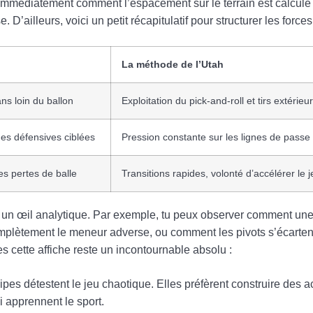
immédiatement comment l’espacement sur le terrain est calculé 
ailleurs, voici un petit récapitulatif pour structurer les force
La méthode de l’Utah
ns loin du ballon
Exploitation du pick-and-roll et tirs extérieu
des défensives ciblées
Pression constante sur les lignes de passe
es pertes de balle
Transitions rapides, volonté d’accélérer le 
vec un œil analytique. Par exemple, tu peux observer comment un
mplètement le meneur adverse, ou comment les pivots s’écarten
es cette affiche reste un incontournable absolu :
ipes détestent le jeu chaotique. Elles préfèrent construire des ac
i apprennent le sport.