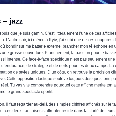
 – jazz
epuis que je suis gamin. C’est littéralement l’une de ces affiches 
cran. L’autre soir, ici même à Kyiv, j’ai subi une de ces coupures 
ai dû bondir sur ma batterie externe, brancher mon téléphone en
us une grosse couverture. Franchement, la passion pour le baske
ussi intense. Ce face-à-face spécifique n’est pas seulement une
test d’endurance, de stratégie et de nerfs pour les deux camps. L
tion de styles uniques. D’un côté, on retrouve la précision clin
euve. Cette opposition tactique soulève toujours des questions p
 réel. Tu vas vite comprendre pourquoi cette affiche mérite ton at
me le grand spectacle sportif.
 il faut regarder au-delà des simples chiffres affichés sur le t
ver ces deux franchises s’affronter réside dans la clarté de leurs