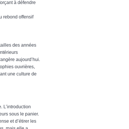
forçant à défendre
u rebond offensif
tailles des années
ntérieurs
rangère aujourd’hui.
sophies ouvrières,
ant une culture de
. L’introduction
ueurs sous le panier.
nse et d’étirer les
s, mais elle a