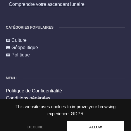
Comprendre votre ascendant lunaire
CATÉGORIES POPULAIRES
Culture
Géopolitique
Politique
MENU
Politique de Confidentialité
Conditions générales
Politique en matière de cookies
This website uses cookies to improve your browsing
Contacts
experience.
GDPR
DECLINE
ALLOW