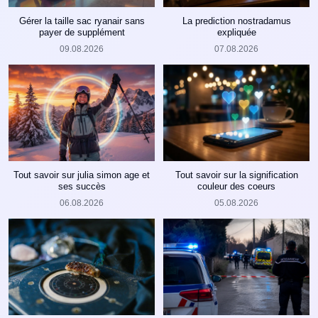
Gérer la taille sac ryanair sans
La prediction nostradamus
payer de supplément
expliquée
09.08.2026
07.08.2026
Tout savoir sur julia simon age et
Tout savoir sur la signification
ses succès
couleur des coeurs
06.08.2026
05.08.2026