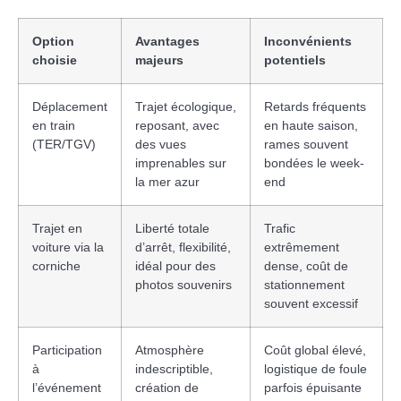
Option
Avantages
Inconvénients
choisie
majeurs
potentiels
Déplacement
Trajet écologique,
Retards fréquents
en train
reposant, avec
en haute saison,
(TER/TGV)
des vues
rames souvent
imprenables sur
bondées le week-
la mer azur
end
Trajet en
Liberté totale
Trafic
voiture via la
d’arrêt, flexibilité,
extrêmement
corniche
idéal pour des
dense, coût de
photos souvenirs
stationnement
souvent excessif
Participation
Atmosphère
Coût global élevé,
à
indescriptible,
logistique de foule
l’événement
création de
parfois épuisante