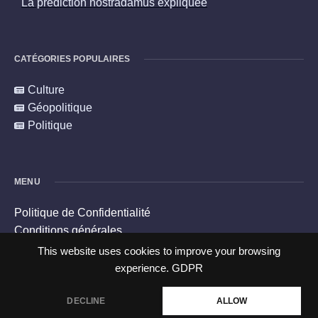
La prediction nostradamus expliquée
CATÉGORIES POPULAIRES
Culture
Géopolitique
Politique
MENU
Politique de Confidentialité
Conditions générales
Politique en matière de cookies
This website uses cookies to improve your browsing
Contacts
experience.
GDPR
DECLINE
ALLOW