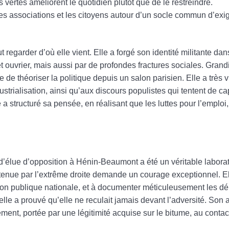
vertes améliorent le quotidien plutôt que de le restreindre.
es associations et les citoyens autour d’un socle commun d’exi
regarder d’où elle vient. Elle a forgé son identité militante dan
ouvrier, mais aussi par de profondes fractures sociales. Grandir
 théoriser la politique depuis un salon parisien. Elle a très v
ialisation, ainsi qu’aux discours populistes qui tentent de capi
e a structuré sa pensée, en réalisant que les luttes pour l’emploi
 d’élue d’opposition à Hénin-Beaumont a été un véritable labora
 tenue par l’extrême droite demande un courage exceptionnel. El
nion publique nationale, et à documenter méticuleusement les dér
lle a prouvé qu’elle ne reculait jamais devant l’adversité. Son
ment, portée par une légitimité acquise sur le bitume, au contac