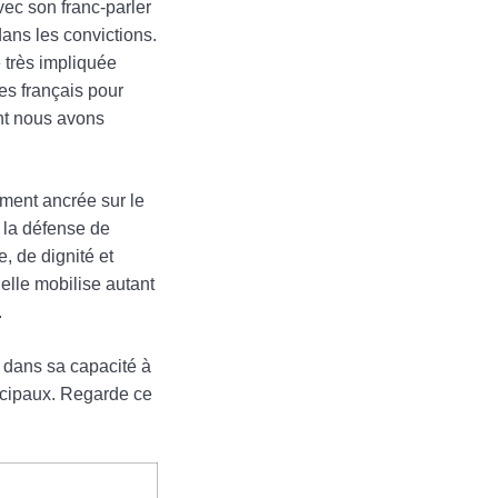
vec son franc-parler
dans les convictions.
e très impliquée
es français pour
ont nous avons
ément ancrée sur le
e la défense de
, de dignité et
elle mobilise autant
.
e dans sa capacité à
incipaux. Regarde ce