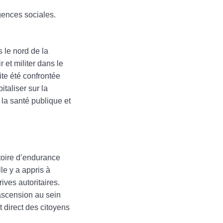
gences sociales.
s le nord de la
 et militer dans le
ite été confrontée
taliser sur la
, la santé publique et
toire d’endurance
le y a appris à
ives autoritaires.
 ascension au sein
t direct des citoyens