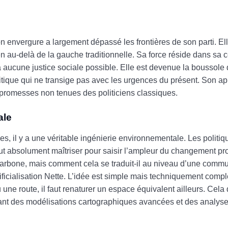
envergure a largement dépassé les frontières de son parti. El
en au-delà de la gauche traditionnelle. Sa force réside dans sa c
ura aucune justice sociale possible. Elle est devenue la bousso
litique qui ne transige pas avec les urgences du présent. Son a
promesses non tenues des politiciens classiques.
ale
es, il y a une véritable ingénierie environnementale. Les politiq
faut absolument maîtriser pour saisir l’ampleur du changement p
 carbone, mais comment cela se traduit-il au niveau d’une comm
ficialisation Nette. L’idée est simple mais techniquement comp
u une route, il faut renaturer un espace équivalent ailleurs. Ce
itant des modélisations cartographiques avancées et des analys