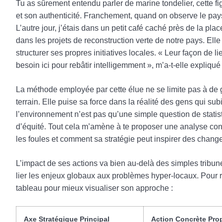
Tu as sûrement entendu parler de marine tondelier, cette f
et son authenticité. Franchement, quand on observe le paysa
L’autre jour, j’étais dans un petit café caché près de la p
dans les projets de reconstruction verte de notre pays. Ell
structurer ses propres initiatives locales. « Leur façon de 
besoin ici pour rebâtir intelligemment », m’a-t-elle expliqu
La méthode employée par cette élue ne se limite pas à de g
terrain. Elle puise sa force dans la réalité des gens qui s
l’environnement n’est pas qu’une simple question de statis
d’équité. Tout cela m’amène à te proposer une analyse conc
les foules et comment sa stratégie peut inspirer des chang
L’impact de ses actions va bien au-delà des simples tribunes
lier les enjeux globaux aux problèmes hyper-locaux. Pour re
tableau pour mieux visualiser son approche :
Axe Stratégique Principal
Action Concrète Pro