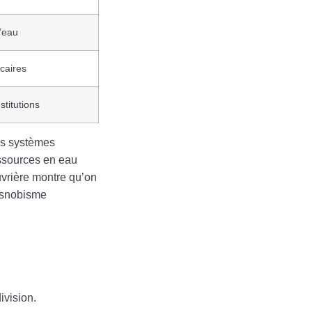
l’eau
écaires
stitutions
les systèmes
essources en eau
vrière montre qu’on
e snobisme
ivision.