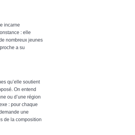
le incarne
onstance : elle
le de nombreux jeunes
pproche a su
ues qu’elle soutient
roposé. On entend
une ou d’une région
lexe : pour chaque
la demande une
es de la composition