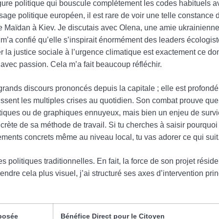
igure politique qui bouscule complètement les codes habituels a
ge politique européen, il est rare de voir une telle constance 
lace Maïdan à Kiev. Je discutais avec Olena, une amie ukrainienn
e m’a confié qu’elle s’inspirait énormément des leaders écologist
lier la justice sociale à l’urgence climatique est exactement ce d
é avec passion. Cela m’a fait beaucoup réfléchir.
rands discours prononcés depuis la capitale ; elle est profond
ubissent les multiples crises au quotidien. Son combat prouve qu
tiques ou de graphiques ennuyeux, mais bien un enjeu de survie
rète de sa méthode de travail. Si tu cherches à saisir pourquoi 
ements concrets même au niveau local, tu vas adorer ce qui suit
 politiques traditionnelles. En fait, la force de son projet résid
ndre cela plus visuel, j’ai structuré ses axes d’intervention pr
posée
Bénéfice Direct pour le Citoyen