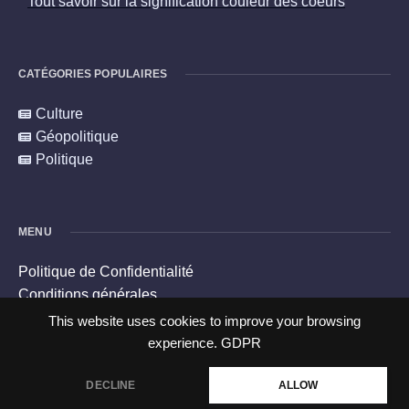
Tout savoir sur la signification couleur des coeurs
CATÉGORIES POPULAIRES
Culture
Géopolitique
Politique
MENU
Politique de Confidentialité
Conditions générales
Politique en matière de cookies
This website uses cookies to improve your browsing
Contacts
experience.
GDPR
DECLINE
ALLOW