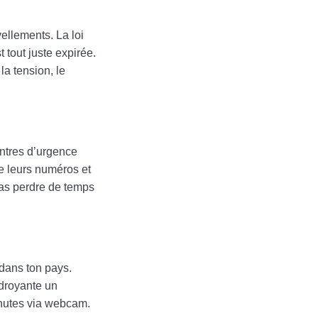
ellements. La loi
 tout juste expirée.
a tension, le
entres d’urgence
re leurs numéros et
 pas perdre de temps
 dans ton pays.
udroyante un
inutes via webcam.