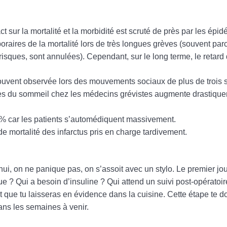
t sur la mortalité et la morbidité est scruté de près par les épid
aires de la mortalité lors de très longues grèves (souvent par
isques, sont annulées). Cependant, sur le long terme, le retard 
uvent observée lors des mouvements sociaux de plus de trois 
bles du sommeil chez les médecins grévistes augmente drastique
% car les patients s’automédiquent massivement.
e mortalité des infarctus pris en charge tardivement.
, on ne panique pas, on s’assoit avec un stylo. Le premier jour,
que ? Qui a besoin d’insuline ? Qui attend un suivi post-opératoir
et que tu laisseras en évidence dans la cuisine. Cette étape te 
ns les semaines à venir.