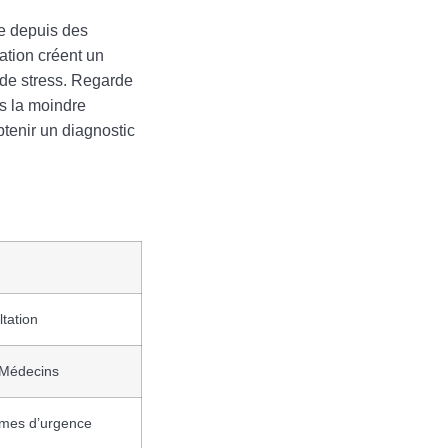
te depuis des
lation créent un
 de stress. Regarde
s la moindre
btenir un diagnostic
tation
 Médecins
rmes d’urgence