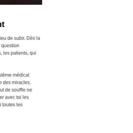
nt
lieu de subir. Dès la
e question
 les patients, qui
ystème médical
e des miracles.
ut de souffle ne
r avec toi les
 toutes les