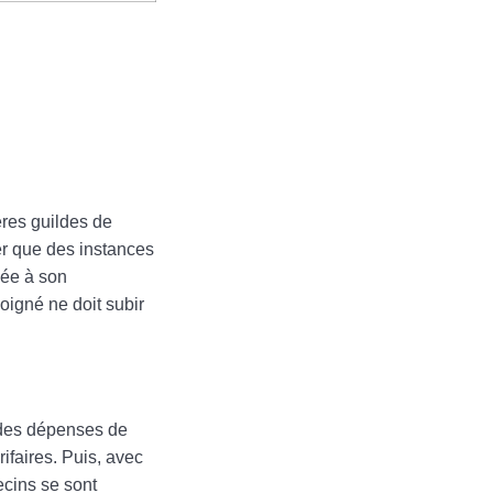
ères guildes de
er que des instances
hée à son
soigné ne doit subir
e des dépenses de
ifaires. Puis, avec
ecins se sont