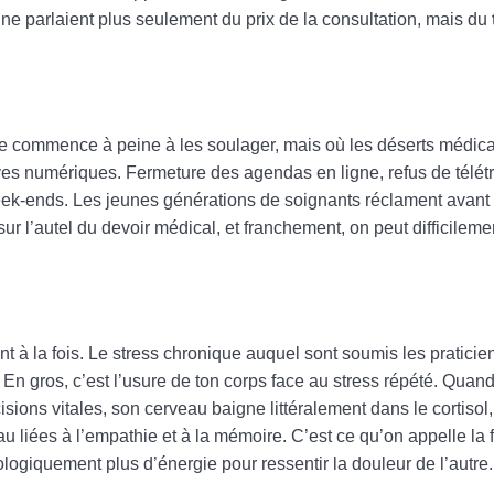
e parlaient plus seulement du prix de la consultation, mais du
ielle commence à peine à les soulager, mais où les déserts médic
ves numériques. Fermeture des agendas en ligne, refus de télét
eek-ends. Les jeunes générations de soignants réclament avant t
 sur l’autel du devoir médical, et franchement, on peut difficileme
ant à la fois. Le stress chronique auquel sont soumis les pratici
 En gros, c’est l’usure de ton corps face au stress répété. Qua
ons vitales, son cerveau baigne littéralement dans le cortisol
u liées à l’empathie et à la mémoire. C’est ce qu’on appelle la 
logiquement plus d’énergie pour ressentir la douleur de l’autre.