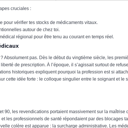
apes cruciales :
e pour vérifier tes stocks de médicaments vitaux.
ntionnelles autour de chez toi.
édical régional pour être tenu au courant en temps réel.
édicaux
 ? Absolument pas. Dès le début du vingtième siècle, les premi
erté de prescription. À l’époque, il s’agissait surtout de refus
ons historiques expliquent pourquoi la profession est si attac
cette idée forte : le colloque singulier entre le soignant et le 
et 90, les revendications portaient massivement sur la maîtris
et les professionnels de santé répondaient par des blocages tar
ouvelle colère est apparue : la surcharge administrative. Les méd