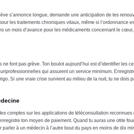
grève s’annonce longue, demande une anticipation de tes renouv
our les traitements chroniques vitaux, même si l’ordonnance est
ins un mois d’avance pour les médicaments concernant le cœur, l
 ne font pas grève. Ton boulot aujourd’hui est d’identifier les c
pluriprofessionnelles qui assurent un service minimum. Enregist
rigo. Si une vraie crise survient au milieu de la nuit, tu ne dois
médecine
des comptes sur les applications de téléconsultation reconnues
et enregistre ton moyen de paiement. Quand tu auras une otite fo
ir parler à un médecin à l’autre bout du pays en moins de dix m