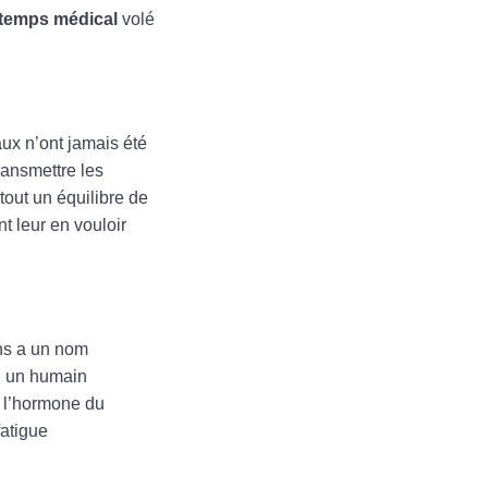
temps médical
volé
aux n’ont jamais été
ransmettre les
out un équilibre de
nt leur en vouloir
ens a un nom
nd un humain
, l’hormone du
fatigue