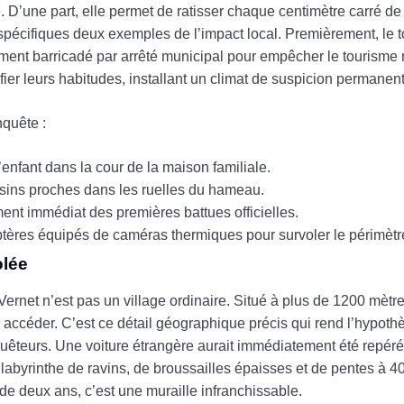
. D’une part, elle permet de ratisser chaque centimètre carré de t
spécifiques deux exemples de l’impact local. Premièrement, le t
uement barricadé par arrêté municipal pour empêcher le tourisme
er leurs habitudes, installant un climat de suspicion permanent
nquête :
enfant dans la cour de la maison familiale.
oisins proches dans les ruelles du hameau.
ent immédiat des premières battues officielles.
optères équipés de caméras thermiques pour survoler le périmètr
olée
Vernet n’est pas un village ordinaire. Situé à plus de 1200 mètres
y accéder. C’est ce détail géographique précis qui rend l’hypot
quêteurs. Une voiture étrangère aurait immédiatement été repéré
labyrinthe de ravins, de broussailles épaisses et de pentes à 4
 de deux ans, c’est une muraille infranchissable.