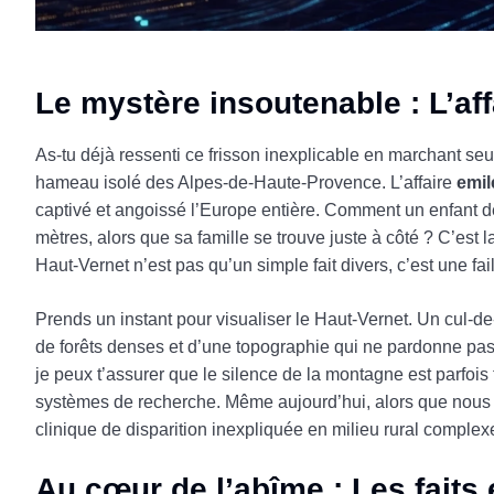
Le mystère insoutenable : L’aff
As-tu déjà ressenti ce frisson inexplicable en marchant s
hameau isolé des Alpes-de-Haute-Provence. L’affaire
emil
captivé et angoissé l’Europe entière. Comment un enfant de
mètres, alors que sa famille se trouve juste à côté ? C’est 
Haut-Vernet n’est pas qu’un simple fait divers, c’est une fail
Prends un instant pour visualiser le Haut-Vernet. Un cul-
de forêts denses et d’une topographie qui ne pardonne pas
je peux t’assurer que le silence de la montagne est parfois
systèmes de recherche. Même aujourd’hui, alors que nous
clinique de disparition inexpliquée en milieu rural complex
Au cœur de l’abîme : Les faits e