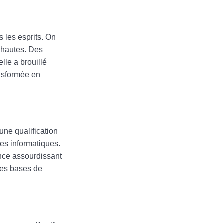
s les esprits. On
s hautes. Des
lle a brouillé
ansformée en
une qualification
ies informatiques.
ence assourdissant
nses bases de