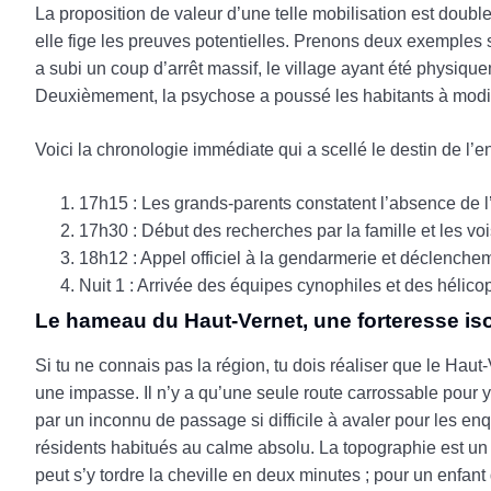
La proposition de valeur d’une telle mobilisation est double
elle fige les preuves potentielles. Prenons deux exemples 
a subi un coup d’arrêt massif, le village ayant été physiq
Deuxièmement, la psychose a poussé les habitants à modifi
Voici la chronologie immédiate qui a scellé le destin de l’e
17h15 : Les grands-parents constatent l’absence de l’
17h30 : Début des recherches par la famille et les v
18h12 : Appel officiel à la gendarmerie et déclenchem
Nuit 1 : Arrivée des équipes cynophiles et des hélic
Le hameau du Haut-Vernet, une forteresse is
Si tu ne connais pas la région, tu dois réaliser que le Haut-
une impasse. Il n’y a qu’une seule route carrossable pour 
par un inconnu de passage si difficile à avaler pour les en
résidents habitués au calme absolu. La topographie est un 
peut s’y tordre la cheville en deux minutes ; pour un enfant