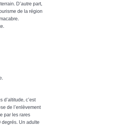
errain. D’autre part,
ourisme de la région
 macabre.
e.
e.
 d’altitude, c’est
hèse de l’enlèvement
e par les rares
0 degrés. Un adulte