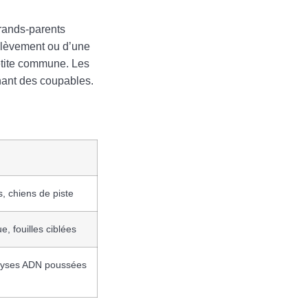
grands-parents
enlèvement ou d’une
petite commune. Les
chant des coupables.
:
, chiens de piste
, fouilles ciblées
alyses ADN poussées