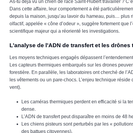
As-tu déjà vu un chien de race Saint-Hubert travailler ? C’
Dans cette affaire, leur comportement a été particulièremen
depuis la maison, jusqu’au lavoir du hameau, puis… plus rie
olfactif, appelée « cône d’odeur », suggère fortement que l
scientifique majeur qui a réorienté les investigations.
L’analyse de l’ADN de transfert et les drônes
Les moyens techniques engagés dépassent l’entendement. 
Les capteurs thermiques embarqués sur les drones peuvent
forestière. En parallèle, les laboratoires ont cherché de l’AD
les vêtements ou un pare-chocs. L’enjeu technique réside d
vent).
Les caméras thermiques perdent en efficacité si la tem
dense.
L’ADN de transfert peut disparaître en moins de 48 he
Les chiens pisteurs sont perturbés par les « polluti
des battues citoyennes).