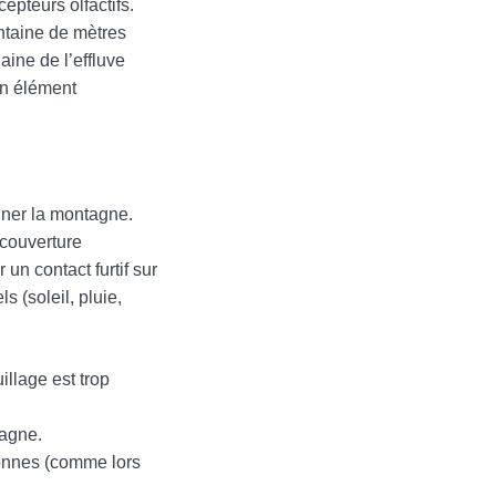
epteurs olfactifs.
antaine de mètres
aine de l’effluve
un élément
nner la montagne.
 couverture
 un contact furtif sur
 (soleil, pluie,
illage est trop
tagne.
sonnes (comme lors