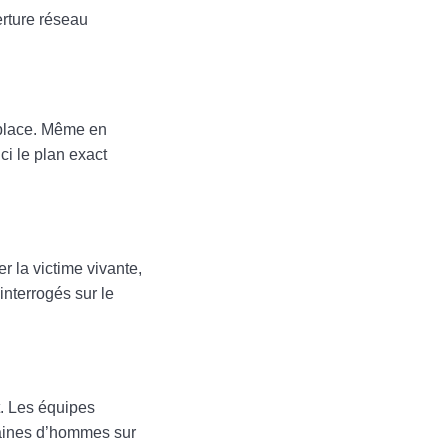
erture réseau
a place. Même en
ci le plan exact
r la victime vivante,
interrogés sur le
t. Les équipes
taines d’hommes sur