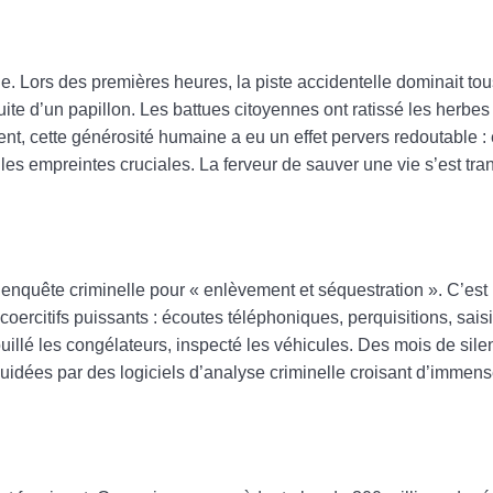
e. Lors des premières heures, la piste accidentelle dominait tou
ite d’un papillon. Les battues citoyennes ont ratissé les herbe
, cette générosité humaine a eu un effet pervers redoutable : e
elles empreintes cruciales. La ferveur de sauver une vie s’est tr
e enquête criminelle pour « enlèvement et séquestration ». C’est 
ercitifs puissants : écoutes téléphoniques, perquisitions, sais
illé les congélateurs, inspecté les véhicules. Des mois de sil
 guidées par des logiciels d’analyse criminelle croisant d’imme