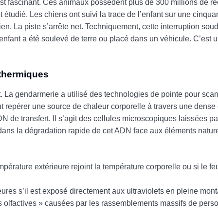
est fascinant. Ces animaux possèdent plus de 300 millions de réc
t étudié. Les chiens ont suivi la trace de l’enfant sur une cinqu
n. La piste s’arrête net. Techniquement, cette interruption soud
’enfant a été soulevé de terre ou placé dans un véhicule. C’est 
 thermiques
La gendarmerie a utilisé des technologies de pointe pour sca
 repérer une source de chaleur corporelle à travers une dense
N de transfert. Il s’agit des cellules microscopiques laissées par
ans la dégradation rapide de cet ADN face aux éléments naturels
pérature extérieure rejoint la température corporelle ou si le feu
ures s’il est exposé directement aux ultraviolets en pleine mon
ons olfactives » causées par les rassemblements massifs de per