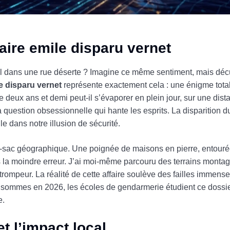
aire emile disparu vernet
eul dans une rue déserte ? Imagine ce même sentiment, mais déc
e disparu vernet
représente exactement cela : une énigme totale
 deux ans et demi peut-il s’évaporer en plein jour, sur une dis
la question obsessionnelle qui hante les esprits. La disparition d
le dans notre illusion de sécurité.
de-sac géographique. Une poignée de maisons en pierre, entouré
 la moindre erreur. J’ai moi-même parcouru des terrains montagn
 trompeur. La réalité de cette affaire soulève des failles immen
 sommes en 2026, les écoles de gendarmerie étudient ce doss
e.
t l’impact local